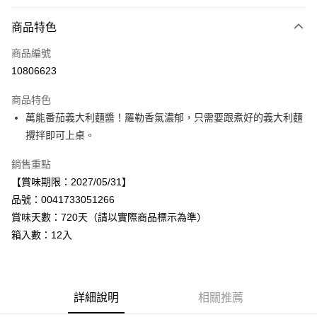
付款方式
商品特色
信用卡一次付款
商品編號
LINE Pay
10806623
Apple Pay
商品特色
街口支付
萬能番茄義大利麵醬！羅勒香氣濃郁，只需要跟煮好的義大利麵
攪拌即可上桌。
悠遊付
銷售重點
Google Pay
【賞味期限：2027/05/31】
全盈+PAY
品號：0041733051266
賞味天數：720天（請以實際商品標示為準）
AFTEE先享後付
箱入數：12入
相關說明
【關於「AFTEE先享後付」】
AFTEE先享後付是「在收到商品之後才付款」的支付方式。 讓您購物簡單
運送方式
便利好安心！
１．簡單：不需註冊會員、不需綁卡、不需儲值。
宅配
詳細說明
相關推薦
２．便利：只要手機號碼，簡訊認證，即可結帳。
每筆NT$120，滿NT$899(含以上)免運費
３．安心：先確認商品／服務後，再付款。