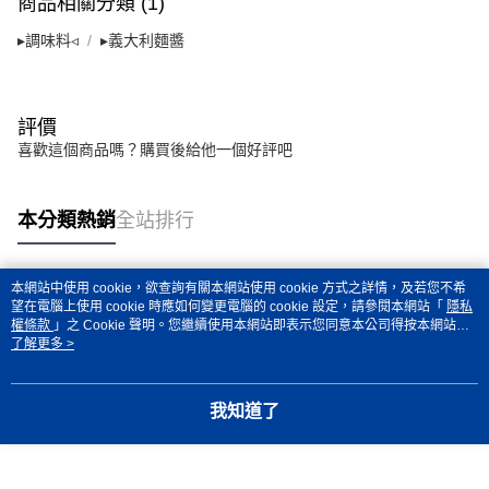
時審查核予不同之上限額度；若仍有額度不足之情形，本公司將視審查結果
商品相關分類 (1)
請求用戶進行身份認證。
５．嚴禁一人註冊多個帳號或使用他人資訊註冊。若發現惡意使用之情形，
▸調味料◃
▸義大利麵醬
恩沛科技股份有限公司將有權停止該用戶之使用額度並採取法律行動。
評價
喜歡這個商品嗎？購買後給他一個好評吧
本分類熱銷
全站排行
本網站中使用 cookie，欲查詢有關本網站使用 cookie 方式之詳情，及若您不希
熱門標籤
望在電腦上使用 cookie 時應如何變更電腦的 cookie 設定，請參閱本網站「
隱私
權條款
」之 Cookie 聲明。您繼續使用本網站即表示您同意本公司得按本網站使
用條款之 Cookie 聲明使用 cookie。
了解更多 >
我知道了