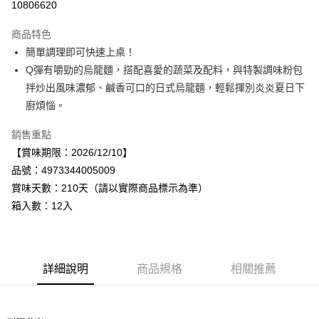
10806620
Apple Pay
商品特色
街口支付
簡單調理即可快速上桌！
Q彈有嚼勁的烏龍麵，搭配喜愛的蔬菜及配料，與特製調味粉包
悠遊付
拌炒出風味濃郁、鹹香可口的日式烏龍麵，輕鬆揮別炎炎夏日下
Google Pay
廚煩惱。
全盈+PAY
銷售重點
【賞味期限：2026/12/10】
AFTEE先享後付
品號：4973344005009
相關說明
賞味天數：210天（請以實際商品標示為準）
【關於「AFTEE先享後付」】
AFTEE先享後付是「在收到商品之後才付款」的支付方式。 讓您購物簡單
箱入數：12入
運送方式
便利好安心！
１．簡單：不需註冊會員、不需綁卡、不需儲值。
宅配
２．便利：只要手機號碼，簡訊認證，即可結帳。
每筆NT$120，滿NT$899(含以上)免運費
３．安心：先確認商品／服務後，再付款。
詳細說明
商品規格
相關推薦
【「AFTEE先享後付」結帳流程】
１．於結帳方式選擇「AFTEE先享後付」後，將跳轉至「AFTEE先享後付」
結帳頁面，進行簡訊認證並確認金額後，即可完成結帳。
２．訂單成立數日內，您將收到繳費通知簡訊。