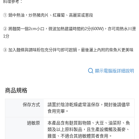
料理參考：
３．收到繳費通知簡訊後14天內，點擊此簡訊中的連結，可透過四大超商／
ATM／網路銀行／等多元方式進行付款，方視為交易完成。
① 鍋中熱油，炒熟豬肉片、紅蘿蔔、高麗菜或蔥段
※ 請注意：結帳手續完成當下不需立刻繳費，但若您需要取消訂單，請聯絡
購買商品的店家。未經商家同意取消之訂單仍視為有效，需透過AFTEE先享
後付繳納相關費用。
② 將麵開一個2cm小口，微波加熱建議時間約2分(600W)，亦可用熱水川燙
※ 交易是否成功請以「AFTEE先享後付 」之結帳頁面顯示為準，若有關於
1分
是否繳費成功／繳費後需取消欲退款等相關疑問，請聯繫「AFTEE先享後付
客戶支援中心」
https://netprotections.freshdesk.com/support/home
③ 加入麵條與調味粉包充分拌勻即可起鍋，最後灑上內附的柴魚片更美味
【注意事項】
１．透過由恩沛科技股份有限公司提供之「AFTEE先享後付」服務完成之交
易，需依本服務之必要範圍內提供個人資料，並將交易相關給付款項請求債
顯示電腦版詳細說明
權轉讓予恩沛科技股份有限公司。
２．關於個人資料處理事宜，請瀏覽以下網址：
https://aftee.tw/terms/#terms3
３．未成年的使用者請事先徵得法定代理人或監護人之同意方可使用
商品規格
「AFTEE先享後付」，若未經同意申辦者引起之損失，本公司不負相關責
任。
保存方式
請置於陰涼乾燥處常溫保存，開封後請儘早
４．使用「AFTEE先享後付」時，將依據個別帳號之用戶狀況，依本公司即
時審查核予不同之上限額度；若仍有額度不足之情形，本公司將視審查結果
食用完畢。
請求用戶進行身份認證。
５．嚴禁一人註冊多個帳號或使用他人資訊註冊。若發現惡意使用之情形，
過敏原
本產品含有麩質穀物類、大豆、油菜籽、魚
恩沛科技股份有限公司將有權停止該用戶之使用額度並採取法律行動。
類及以上原料製品，且生產設備觸及蕎麥、
雞蛋、不適合其過敏體質者食用。