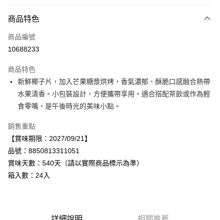
付款方式
商品特色
信用卡一次付款
商品編號
LINE Pay
10688233
Apple Pay
商品特色
街口支付
新鮮椰子片，加入芒果糖漿烘烤，香氣濃郁、酥脆口感融合熱帶
水果清香。小包裝設計，方便攜帶享用。適合搭配茶飲或作為輕
悠遊付
食零嘴，是午後時光的美味小點。
Google Pay
銷售重點
全盈+PAY
【賞味期限：2027/09/21】
品號：8850813311051
AFTEE先享後付
賞味天數：540天（請以實際商品標示為準）
相關說明
箱入數：24入
【關於「AFTEE先享後付」】
AFTEE先享後付是「在收到商品之後才付款」的支付方式。 讓您購物簡單
運送方式
便利好安心！
１．簡單：不需註冊會員、不需綁卡、不需儲值。
宅配
２．便利：只要手機號碼，簡訊認證，即可結帳。
每筆NT$120，滿NT$899(含以上)免運費
詳細說明
相關推薦
３．安心：先確認商品／服務後，再付款。