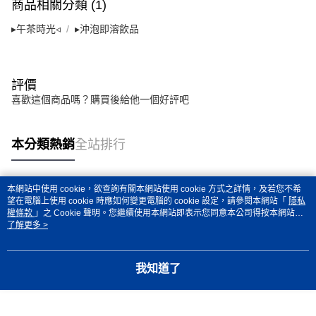
時審查核予不同之上限額度；若仍有額度不足之情形，本公司將視審查結果
商品相關分類 (1)
請求用戶進行身份認證。
５．嚴禁一人註冊多個帳號或使用他人資訊註冊。若發現惡意使用之情形，
▸午茶時光◃
▸沖泡即溶飲品
恩沛科技股份有限公司將有權停止該用戶之使用額度並採取法律行動。
評價
喜歡這個商品嗎？購買後給他一個好評吧
本分類熱銷
全站排行
本網站中使用 cookie，欲查詢有關本網站使用 cookie 方式之詳情，及若您不希
熱門標籤
望在電腦上使用 cookie 時應如何變更電腦的 cookie 設定，請參閱本網站「
隱私
權條款
」之 Cookie 聲明。您繼續使用本網站即表示您同意本公司得按本網站使
用條款之 Cookie 聲明使用 cookie。
了解更多 >
我知道了