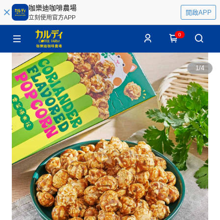
咖樂迪咖啡農場
開啟APP
立刻使用官方APP
0
1
/
4