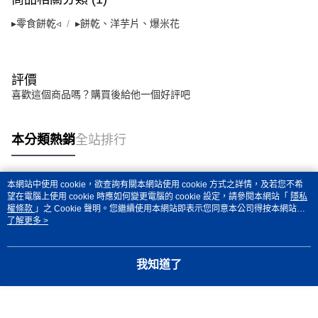
時審查核予不同之上限額度；若仍有額度不足之情形，本公司將視審查結果
請求用戶進行身份認證。
▸零食餅乾◃
▸餅乾、洋芋片、爆米花
５．嚴禁一人註冊多個帳號或使用他人資訊註冊。若發現惡意使用之情形，
恩沛科技股份有限公司將有權停止該用戶之使用額度並採取法律行動。
評價
喜歡這個商品嗎？購買後給他一個好評吧
本分類熱銷
全站排行
本網站中使用 cookie，欲查詢有關本網站使用 cookie 方式之詳情，及若您不希
熱門標籤
望在電腦上使用 cookie 時應如何變更電腦的 cookie 設定，請參閱本網站「
隱私
權條款
」之 Cookie 聲明。您繼續使用本網站即表示您同意本公司得按本網站使
用條款之 Cookie 聲明使用 cookie。
了解更多 >
我知道了