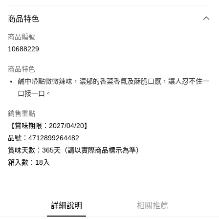
付款方式
商品特色
信用卡一次付款
商品編號
LINE Pay
10688229
Apple Pay
商品特色
街口支付
鹹中帶點微微辣味，濃郁的香菜香氣及酥脆口感，讓人忍不住一
口接一口。
悠遊付
銷售重點
Google Pay
【賞味期限：2027/04/20】
全盈+PAY
品號：4712899264482
賞味天數：365天（請以實際商品標示為準）
AFTEE先享後付
箱入數：18入
相關說明
【關於「AFTEE先享後付」】
AFTEE先享後付是「在收到商品之後才付款」的支付方式。 讓您購物簡單
運送方式
便利好安心！
１．簡單：不需註冊會員、不需綁卡、不需儲值。
宅配
詳細說明
相關推薦
２．便利：只要手機號碼，簡訊認證，即可結帳。
每筆NT$120，滿NT$899(含以上)免運費
３．安心：先確認商品／服務後，再付款。