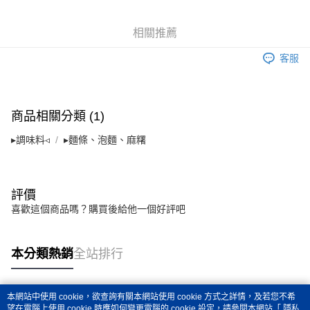
【「AFTEE先享後付」結帳流程】
相關推薦
１．於結帳方式選擇「AFTEE先享後付」後，將跳轉至「AFTEE先享後付」
結帳頁面，進行簡訊認證並確認金額後，即可完成結帳。
客服
２．訂單成立數日內，您將收到繳費通知簡訊。
３．收到繳費通知簡訊後14天內，點擊此簡訊中的連結，可透過四大超商／
ATM／網路銀行／等多元方式進行付款，方視為交易完成。
※ 請注意：結帳手續完成當下不需立刻繳費，但若您需要取消訂單，請聯絡
購買商品的店家。未經商家同意取消之訂單仍視為有效，需透過AFTEE先享
商品相關分類 (1)
後付繳納相關費用。
※ 交易是否成功請以「AFTEE先享後付 」之結帳頁面顯示為準，若有關於
▸調味料◃
▸麵條、泡麵、麻糬
是否繳費成功／繳費後需取消欲退款等相關疑問，請聯繫「AFTEE先享後付
客戶支援中心」
https://netprotections.freshdesk.com/support/home
【注意事項】
評價
１．透過由恩沛科技股份有限公司提供之「AFTEE先享後付」服務完成之交
喜歡這個商品嗎？購買後給他一個好評吧
易，需依本服務之必要範圍內提供個人資料，並將交易相關給付款項請求債
權轉讓予恩沛科技股份有限公司。
２．關於個人資料處理事宜，請瀏覽以下網址：
https://aftee.tw/terms/#terms3
本分類熱銷
全站排行
３．未成年的使用者請事先徵得法定代理人或監護人之同意方可使用
「AFTEE先享後付」，若未經同意申辦者引起之損失，本公司不負相關責
任。
本網站中使用 cookie，欲查詢有關本網站使用 cookie 方式之詳情，及若您不希
４．使用「AFTEE先享後付」時，將依據個別帳號之用戶狀況，依本公司即
熱門標籤
望在電腦上使用 cookie 時應如何變更電腦的 cookie 設定，請參閱本網站「
隱私