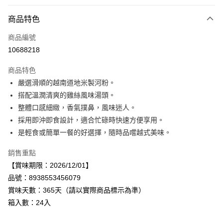
付款方式
商品特色
信用卡一次付款
商品編號
LINE Pay
10688218
Apple Pay
商品特色
街口支付
嚴選滑順的越南道地米製河粉。
搭配溫潤清爽的雞絲風味湯頭。
悠遊付
整體口感細緻，香氣撲鼻，風味迷人。
Google Pay
採用即沖即食設計，適合忙碌時快速方便享用。
是輕食或簡單一餐的好選擇，隨時品嚐越式美味。
全盈+PAY
銷售重點
AFTEE先享後付
【賞味期限：2026/12/01】
相關說明
品號：8938553456079
【關於「AFTEE先享後付」】
AFTEE先享後付是「在收到商品之後才付款」的支付方式。 讓您購物簡單
賞味天數：365天（請以實際商品標示為準）
運送方式
便利好安心！
箱入數：24入
１．簡單：不需註冊會員、不需綁卡、不需儲值。
宅配
２．便利：只要手機號碼，簡訊認證，即可結帳。
每筆NT$120，滿NT$899(含以上)免運費
３．安心：先確認商品／服務後，再付款。