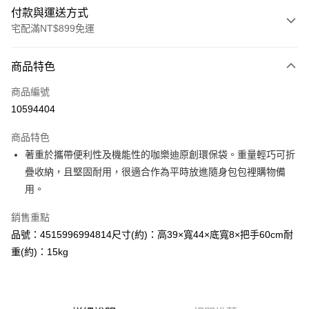
付款與運送方式
宅配滿NT$899免運
付款方式
商品特色
信用卡一次付款
商品編號
LINE Pay
10594404
Apple Pay
商品特色
街口支付
著重於攜帶便利性及機能性的咖樂迪原創環保袋。重量輕巧可折
疊收納，且堅固耐用，很適合作為平時放進隨身包包裡購物備
悠遊付
用。
Google Pay
銷售重點
全盈+PAY
品號：4515996994814尺寸(約)：高39×寬44×底寬8×把手60cm耐
重(約)：15kg
AFTEE先享後付
相關說明
【關於「AFTEE先享後付」】
AFTEE先享後付是「在收到商品之後才付款」的支付方式。 讓您購物簡單
運送方式