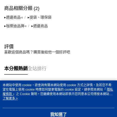
「AFTEE先享後付」，若未經同意申辦者引起之損失，本公司不負相關責
任。
商品相關分類 (2)
４．使用「AFTEE先享後付」時，將依據個別帳號之用戶狀況，依本公司即
時審查核予不同之上限額度；若仍有額度不足之情形，本公司將視審查結果
▸週邊商品◃
▸提袋、環保袋
請求用戶進行身份認證。
５．嚴禁一人註冊多個帳號或使用他人資訊註冊。若發現惡意使用之情形，
▸咖樂迪品牌◃
▸週邊商品
恩沛科技股份有限公司將有權停止該用戶之使用額度並採取法律行動。
評價
喜歡這個商品嗎？購買後給他一個好評吧
本分類熱銷
全站排行
本網站中使用 cookie，欲查詢有關本網站使用 cookie 方式之詳情，及若您不希
熱門標籤
望在電腦上使用 cookie 時應如何變更電腦的 cookie 設定，請參閱本網站「
隱私
權條款
」之 Cookie 聲明。您繼續使用本網站即表示您同意本公司得按本網站使
用條款之 Cookie 聲明使用 cookie。
了解更多 >
我知道了