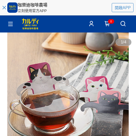
咖樂迪咖啡農場
開啟APP
立刻使用官方APP
0
1
/
4