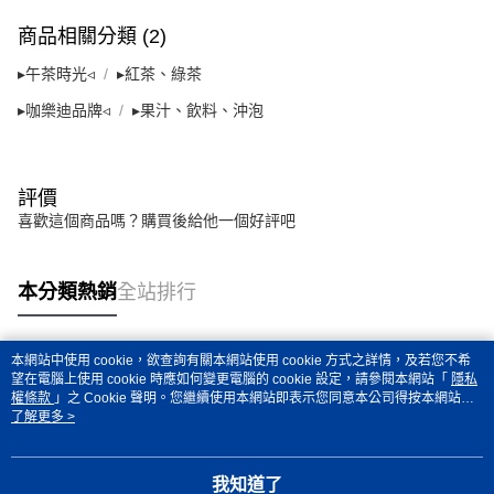
時審查核予不同之上限額度；若仍有額度不足之情形，本公司將視審查結果
請求用戶進行身份認證。
商品相關分類 (2)
５．嚴禁一人註冊多個帳號或使用他人資訊註冊。若發現惡意使用之情形，
恩沛科技股份有限公司將有權停止該用戶之使用額度並採取法律行動。
▸午茶時光◃
▸紅茶、綠茶
▸咖樂迪品牌◃
▸果汁、飲料、沖泡
評價
喜歡這個商品嗎？購買後給他一個好評吧
本分類熱銷
全站排行
本網站中使用 cookie，欲查詢有關本網站使用 cookie 方式之詳情，及若您不希
熱門標籤
望在電腦上使用 cookie 時應如何變更電腦的 cookie 設定，請參閱本網站「
隱私
權條款
」之 Cookie 聲明。您繼續使用本網站即表示您同意本公司得按本網站使
用條款之 Cookie 聲明使用 cookie。
了解更多 >
我知道了