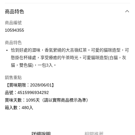
付款方式
商品特色
信用卡一次付款
商品編號
LINE Pay
10594355
Apple Pay
商品特色
街口支付
恰到好處的澀味，香氣縈繞的大吉嶺紅茶。可愛的貓咪造型，可
懸掛在杯緣處，享受療癒的午茶時光。可愛貓咪造型(白貓，灰
悠遊付
貓，雙色貓)，一包3入。
Google Pay
銷售重點
全盈+PAY
【賞味期限：2028/06/01】
品號：4515996934292
AFTEE先享後付
賞味天數：1095天（請以實際商品標示為準）
相關說明
箱入數：480入
【關於「AFTEE先享後付」】
AFTEE先享後付是「在收到商品之後才付款」的支付方式。 讓您購物簡單
運送方式
便利好安心！
１．簡單：不需註冊會員、不需綁卡、不需儲值。
宅配
２．便利：只要手機號碼，簡訊認證，即可結帳。
每筆NT$120，滿NT$899(含以上)免運費
詳細說明
相關推薦
３．安心：先確認商品／服務後，再付款。