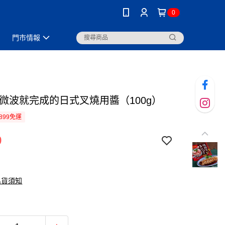
0
門市情報
 微波就完成的日式叉燒用醬（100g）
899免運
9
出貨須知