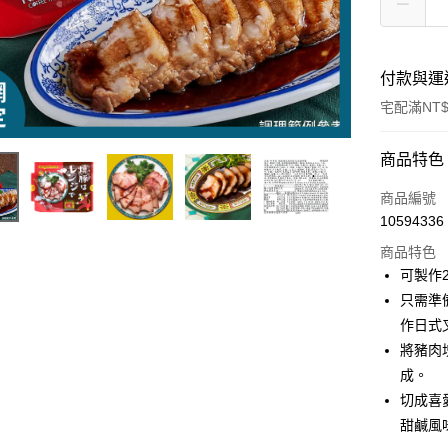
付款與運
宅配滿NT$
付款方式
商品特色
信用卡一
商品編號
10594336
LINE Pay
商品特色
Apple Pay
可製作
只需準
街口支付
作日式
悠遊付
將豬肉
成。
Google Pa
切成喜
全盈+PAY
甜鹹風