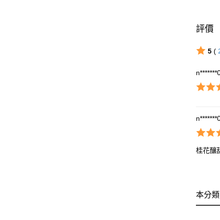
評價
5
(
n*******
n*******
桂花釀
本分類