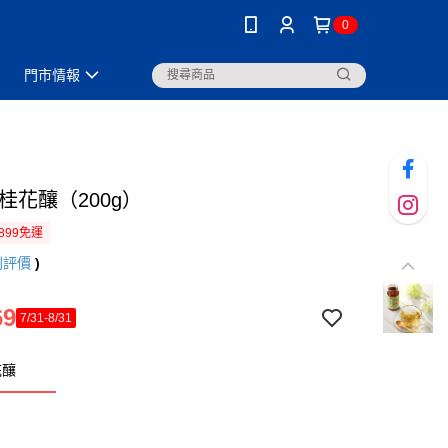
0
門市情報
桂花釀（200g）
899免運
則評價
)
69
7/31-8/31
花釀