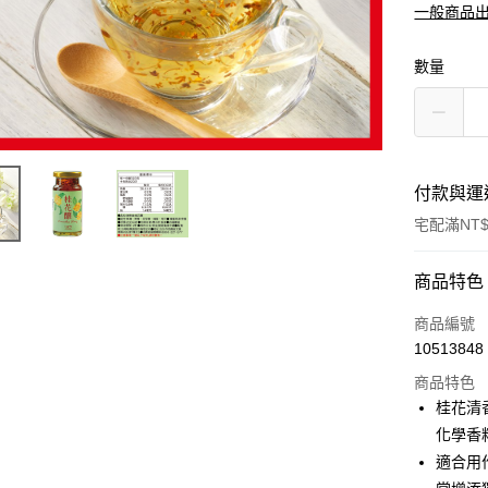
一般商品
數量
付款與運
宅配滿NT$
付款方式
商品特色
信用卡一
商品編號
10513848
LINE Pay
商品特色
Apple Pay
桂花清
化學香
街口支付
適合用
悠遊付