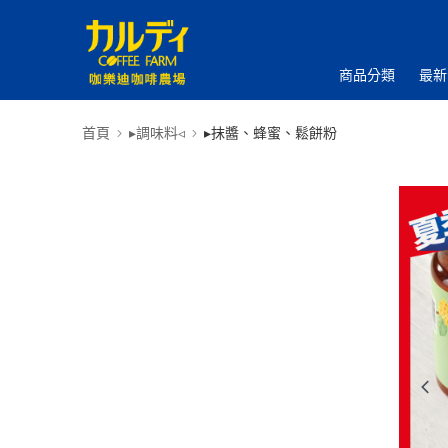
商品分類
最新
首頁
▸調味料◃
▸抹醬、蜂蜜、鬆餅粉