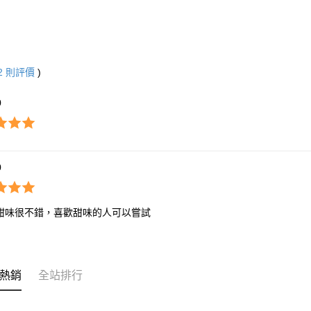
2
則評價
)
0
0
甜味很不錯，喜歡甜味的人可以嘗試
熱銷
全站排行