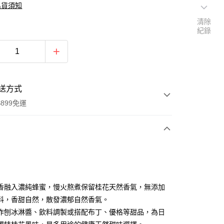
出貨須知
清除
紀錄
送方式
899免運
次付款
香融入濃純蜂蜜，慢火熬煮保留桂花天然香氣，無添加
料，香甜自然，散發濃郁自然香氣。
作刨冰淋醬、飲料調製或搭配布丁、優格等甜品，為日