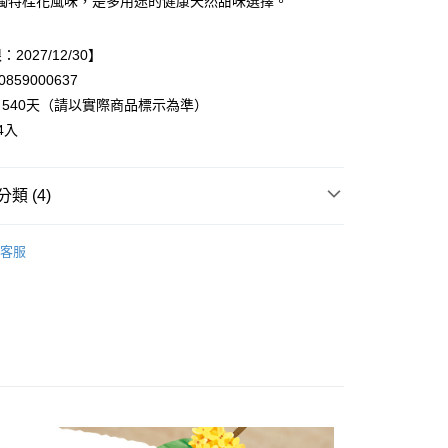
獨特桂花風味，是多用途的健康天然甜味選擇。
y
2027/12/30】
859000637
享後付
540天（請以實際商品標示為準）
4入
FTEE先享後付」】
先享後付是「在收到商品之後才付款」的支付方式。 讓您購物簡單
心！
類 (4)
：不需註冊會員、不需綁卡、不需儲值。
：只要手機號碼，簡訊認證，即可結帳。
▸抹醬、蜂蜜、鬆餅粉
：先確認商品／服務後，再付款。
客服
20，滿NT$899(含以上)免運費
牌◃
▸果汁、飲料、沖泡
EE先享後付」結帳流程】
方式選擇「AFTEE先享後付」後，將跳轉至「AFTEE先享後
 期間限定特價◆
頁面，進行簡訊認證並確認金額後，即可完成結帳。
成立數日內，您將收到繳費通知簡訊。
R SALE 夏季特賣◆
費通知簡訊後14天內，點擊此簡訊中的連結，可透過四大超商
網路銀行／等多元方式進行付款，方視為交易完成。
：結帳手續完成當下不需立刻繳費，但若您需要取消訂單，請聯
的店家。未經商家同意取消之訂單仍視為有效，需透過AFTEE
繳納相關費用。
否成功請以「AFTEE先享後付 」之結帳頁面顯示為準，若有關於