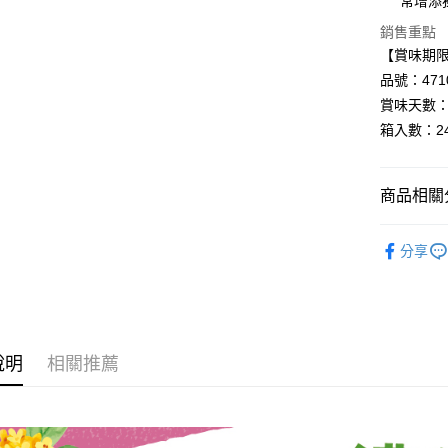
常增添
Google Pa
銷售重點
【賞味期限：
全盈+PAY
品號：4710
AFTEE先
賞味天數：
相關說明
箱入數：2
【關於「A
AFTEE
便利好安
運送方式
商品相關分
１．簡單
２．便利
宅配
▸調味料◃
３．安心
分享
每筆NT$1
▸咖樂迪品
【「AFT
１．於結帳
◆SALE
付」結帳
２．訂單
◆SUMME
３．收到繳
說明
相關推薦
／ATM／
※ 請注意
絡購買商品
先享後付
※ 交易是