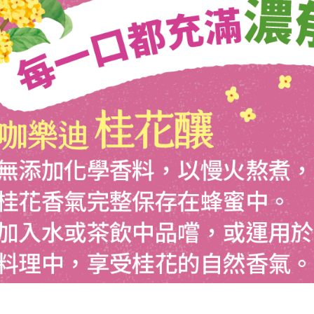
是否繳費成
付客戶支
【注意事
１．透過由
交易，需
求債權轉
２．關於
https://aft
３．未成
「AFTE
任。
４．使用「
即時審查
結果請求
５．嚴禁
形，恩沛
動。