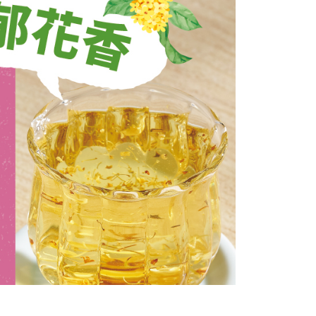
功／繳費後需取消欲退款等相關疑問，請聯繫「AFTEE先享後
援中心」
https://netprotections.freshdesk.com/support/home
項】
恩沛科技股份有限公司提供之「AFTEE先享後付」服務完成之
依本服務之必要範圍內提供個人資料，並將交易相關給付款項請
讓予恩沛科技股份有限公司。
個人資料處理事宜，請瀏覽以下網址：
ee.tw/terms/#terms3
年的使用者請事先徵得法定代理人或監護人之同意方可使用
E先享後付」，若未經同意申辦者引起之損失，本公司不負相關責
AFTEE先享後付」時，將依據個別帳號之用戶狀況，依本公司
核予不同之上限額度；若仍有額度不足之情形，本公司將視審查
用戶進行身份認證。
一人註冊多個帳號或使用他人資訊註冊。若發現惡意使用之情
科技股份有限公司將有權停止該用戶之使用額度並採取法律行