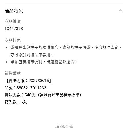
付款方式
商品特色
信用卡一次付款
商品編號
LINE Pay
10447396
Apple Pay
商品特色
街口支付
香醇蜂蜜與柚子的酸甜組合，濃郁的柚子清香，冷泡熱沖皆宜，
亦可添加到甜品中享用。
悠遊付
單顆包裝攜帶便利，出遊露營都適合。
Google Pay
銷售重點
全盈+PAY
【賞味期限：2027/06/15】
品號：8803217011232
AFTEE先享後付
賞味天數：540天（請以實際商品標示為準）
相關說明
箱入數：6入
【關於「AFTEE先享後付」】
AFTEE先享後付是「在收到商品之後才付款」的支付方式。 讓您購物簡單
運送方式
便利好安心！
１．簡單：不需註冊會員、不需綁卡、不需儲值。
宅配
２．便利：只要手機號碼，簡訊認證，即可結帳。
每筆NT$120，滿NT$899(含以上)免運費
相關推薦
３．安心：先確認商品／服務後，再付款。