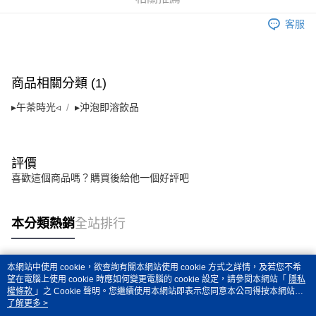
客服
【「AFTEE先享後付」結帳流程】
１．於結帳方式選擇「AFTEE先享後付」後，將跳轉至「AFTEE先享後付」
結帳頁面，進行簡訊認證並確認金額後，即可完成結帳。
２．訂單成立數日內，您將收到繳費通知簡訊。
３．收到繳費通知簡訊後14天內，點擊此簡訊中的連結，可透過四大超商／
商品相關分類 (1)
ATM／網路銀行／等多元方式進行付款，方視為交易完成。
※ 請注意：結帳手續完成當下不需立刻繳費，但若您需要取消訂單，請聯絡
▸午茶時光◃
▸沖泡即溶飲品
購買商品的店家。未經商家同意取消之訂單仍視為有效，需透過AFTEE先享
後付繳納相關費用。
※ 交易是否成功請以「AFTEE先享後付 」之結帳頁面顯示為準，若有關於
是否繳費成功／繳費後需取消欲退款等相關疑問，請聯繫「AFTEE先享後付
評價
客戶支援中心」
https://netprotections.freshdesk.com/support/home
喜歡這個商品嗎？購買後給他一個好評吧
【注意事項】
１．透過由恩沛科技股份有限公司提供之「AFTEE先享後付」服務完成之交
易，需依本服務之必要範圍內提供個人資料，並將交易相關給付款項請求債
本分類熱銷
全站排行
權轉讓予恩沛科技股份有限公司。
２．關於個人資料處理事宜，請瀏覽以下網址：
https://aftee.tw/terms/#terms3
３．未成年的使用者請事先徵得法定代理人或監護人之同意方可使用
本網站中使用 cookie，欲查詢有關本網站使用 cookie 方式之詳情，及若您不希
熱門標籤
「AFTEE先享後付」，若未經同意申辦者引起之損失，本公司不負相關責
望在電腦上使用 cookie 時應如何變更電腦的 cookie 設定，請參閱本網站「
隱私
任。
權條款
」之 Cookie 聲明。您繼續使用本網站即表示您同意本公司得按本網站使
用條款之 Cookie 聲明使用 cookie。
了解更多 >
４．使用「AFTEE先享後付」時，將依據個別帳號之用戶狀況，依本公司即