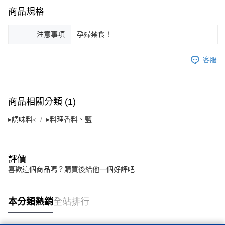
商品規格
【「AFTEE先享後付」結帳流程】
１．於結帳方式選擇「AFTEE先享後付」後，將跳轉至「AFTEE先享後付」
注意事項
孕婦禁食！
結帳頁面，進行簡訊認證並確認金額後，即可完成結帳。
２．訂單成立數日內，您將收到繳費通知簡訊。
３．收到繳費通知簡訊後14天內，點擊此簡訊中的連結，可透過四大超商／
客服
ATM／網路銀行／等多元方式進行付款，方視為交易完成。
※ 請注意：結帳手續完成當下不需立刻繳費，但若您需要取消訂單，請聯絡
購買商品的店家。未經商家同意取消之訂單仍視為有效，需透過AFTEE先享
後付繳納相關費用。
※ 交易是否成功請以「AFTEE先享後付 」之結帳頁面顯示為準，若有關於
商品相關分類 (1)
是否繳費成功／繳費後需取消欲退款等相關疑問，請聯繫「AFTEE先享後付
客戶支援中心」
https://netprotections.freshdesk.com/support/home
▸調味料◃
▸料理香料、鹽
【注意事項】
１．透過由恩沛科技股份有限公司提供之「AFTEE先享後付」服務完成之交
易，需依本服務之必要範圍內提供個人資料，並將交易相關給付款項請求債
評價
權轉讓予恩沛科技股份有限公司。
喜歡這個商品嗎？購買後給他一個好評吧
２．關於個人資料處理事宜，請瀏覽以下網址：
https://aftee.tw/terms/#terms3
３．未成年的使用者請事先徵得法定代理人或監護人之同意方可使用
「AFTEE先享後付」，若未經同意申辦者引起之損失，本公司不負相關責
本分類熱銷
全站排行
任。
４．使用「AFTEE先享後付」時，將依據個別帳號之用戶狀況，依本公司即