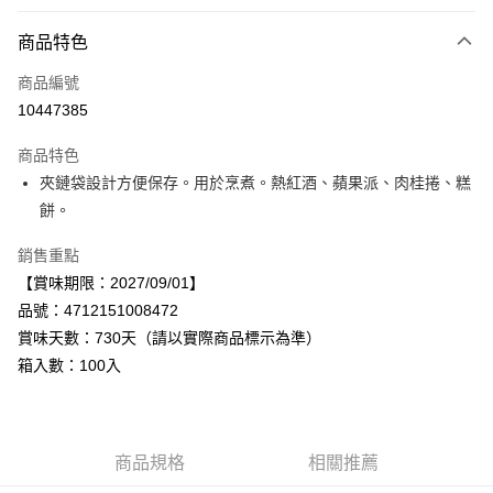
付款方式
商品特色
信用卡一次付款
商品編號
LINE Pay
10447385
Apple Pay
商品特色
街口支付
夾鏈袋設計方便保存。用於烹煮。熱紅酒、蘋果派、肉桂捲、糕
餅。
悠遊付
銷售重點
Google Pay
【賞味期限：2027/09/01】
全盈+PAY
品號：4712151008472
賞味天數：730天（請以實際商品標示為準）
AFTEE先享後付
箱入數：100入
相關說明
【關於「AFTEE先享後付」】
AFTEE先享後付是「在收到商品之後才付款」的支付方式。 讓您購物簡單
運送方式
便利好安心！
１．簡單：不需註冊會員、不需綁卡、不需儲值。
宅配
商品規格
相關推薦
２．便利：只要手機號碼，簡訊認證，即可結帳。
每筆NT$120，滿NT$899(含以上)免運費
３．安心：先確認商品／服務後，再付款。