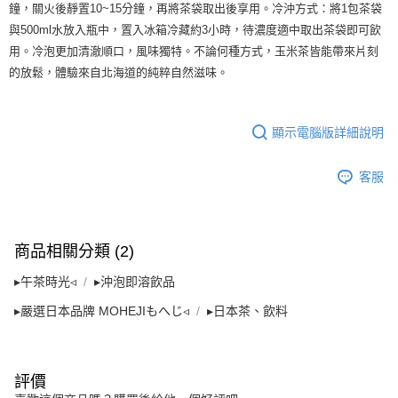
時審查核予不同之上限額度；若仍有額度不足之情形，本公司將視審查結果
鐘，關火後靜置10~15分鐘，再將茶袋取出後享用。冷沖方式：將1包茶袋
請求用戶進行身份認證。
與500ml水放入瓶中，置入冰箱冷藏約3小時，待濃度適中取出茶袋即可飲
５．嚴禁一人註冊多個帳號或使用他人資訊註冊。若發現惡意使用之情形，
恩沛科技股份有限公司將有權停止該用戶之使用額度並採取法律行動。
用。冷泡更加清澈順口，風味獨特。不論何種方式，玉米茶皆能帶來片刻
的放鬆，體驗來自北海道的純粹自然滋味。
顯示電腦版詳細說明
客服
商品相關分類 (2)
▸午茶時光◃
▸沖泡即溶飲品
▸嚴選日本品牌 MOHEJIもへじ◃
▸日本茶、飲料
評價