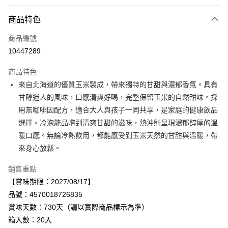
付款方式
商品特色
信用卡一次付款
商品編號
LINE Pay
10447289
Apple Pay
商品特色
街口支付
來自北海道的優質玉米製成，帶來獨特的甘甜與濃郁香氣。具有
甘醇迷人的風味，口感清爽好喝，完整保留玉米的自然甜味。採
悠遊付
用無咖啡因配方，適合大人與孩子一同共享，是家庭的健康飲品
Google Pay
選擇。冷泡能品嚐到清爽甘甜的滋味，熱沖則呈現濃郁醇厚的溫
暖口感。無論冷熱飲用，都能感受到玉米天然的甘甜與溫暖，帶
全盈+PAY
來身心放鬆。
AFTEE先享後付
銷售重點
相關說明
【賞味期限：2027/08/17】
【關於「AFTEE先享後付」】
AFTEE先享後付是「在收到商品之後才付款」的支付方式。 讓您購物簡單
品號：4570018726835
運送方式
便利好安心！
賞味天數：730天（請以實際商品標示為準）
１．簡單：不需註冊會員、不需綁卡、不需儲值。
宅配
２．便利：只要手機號碼，簡訊認證，即可結帳。
箱入數：20入
每筆NT$120，滿NT$899(含以上)免運費
３．安心：先確認商品／服務後，再付款。