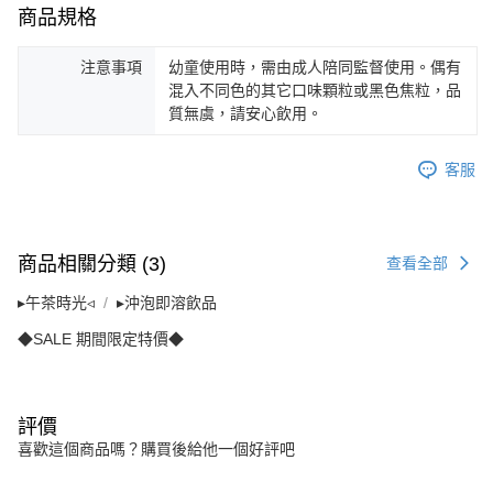
商品規格
注意事項
幼童使用時，需由成人陪同監督使用。偶有
混入不同色的其它口味顆粒或黑色焦粒，品
質無虞，請安心飲用。
客服
商品相關分類 (3)
查看全部
▸午茶時光◃
▸沖泡即溶飲品
◆SALE 期間限定特價◆
評價
喜歡這個商品嗎？購買後給他一個好評吧