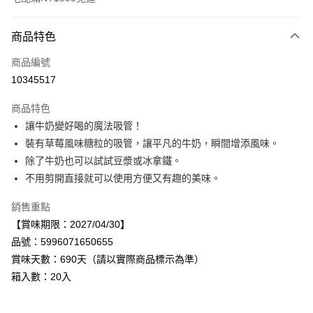
付款方式
商品特色
信用卡一次付款
商品編號
LINE Pay
10345517
Apple Pay
商品特色
街口支付
讓牛奶變好喝的魔法吸管！
裝有草莓風味糖粒的吸管，讓平凡的牛奶，瞬間增添風味。
悠遊付
除了牛奶也可以試試豆漿或冰拿鐵。
Google Pay
不用剪開直接就可以使用方便又有趣的美味。
全盈+PAY
銷售重點
【賞味期限：2027/04/30】
AFTEE先享後付
品號：5996071650655
相關說明
賞味天數：690天（請以實際商品標示為準）
【關於「AFTEE先享後付」】
AFTEE先享後付是「在收到商品之後才付款」的支付方式。 讓您購物簡單
箱入數：20入
運送方式
便利好安心！
１．簡單：不需註冊會員、不需綁卡、不需儲值。
宅配
２．便利：只要手機號碼，簡訊認證，即可結帳。