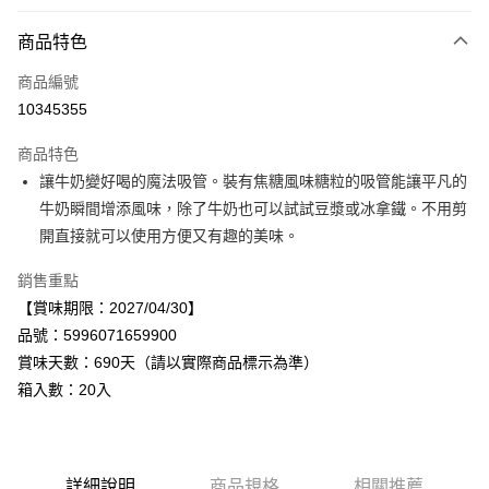
付款方式
商品特色
信用卡一次付款
商品編號
LINE Pay
10345355
Apple Pay
商品特色
街口支付
讓牛奶變好喝的魔法吸管。裝有焦糖風味糖粒的吸管能讓平凡的
牛奶瞬間增添風味，除了牛奶也可以試試豆漿或冰拿鐵。不用剪
悠遊付
開直接就可以使用方便又有趣的美味。
Google Pay
銷售重點
全盈+PAY
【賞味期限：2027/04/30】
品號：5996071659900
AFTEE先享後付
賞味天數：690天（請以實際商品標示為準）
相關說明
箱入數：20入
【關於「AFTEE先享後付」】
AFTEE先享後付是「在收到商品之後才付款」的支付方式。 讓您購物簡單
運送方式
便利好安心！
１．簡單：不需註冊會員、不需綁卡、不需儲值。
宅配
２．便利：只要手機號碼，簡訊認證，即可結帳。
每筆NT$120，滿NT$899(含以上)免運費
詳細說明
商品規格
相關推薦
３．安心：先確認商品／服務後，再付款。