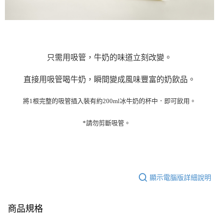
時審查核予不同之上限額度；若仍有額度不足之情形，本公司將視審查結果
請求用戶進行身份認證。
５．嚴禁一人註冊多個帳號或使用他人資訊註冊。若發現惡意使用之情形，
恩沛科技股份有限公司將有權停止該用戶之使用額度並採取法律行動。
只需用吸管，牛奶的味道立刻改變。
直接用吸管喝牛奶，瞬間變成風味豐富的奶飲品
。
將
1
根完整的吸管插入裝有約
200ml
冰牛奶的杯中．
即可飲用。
*
請勿剪斷吸管
。
顯示電腦版詳細說明
商品規格