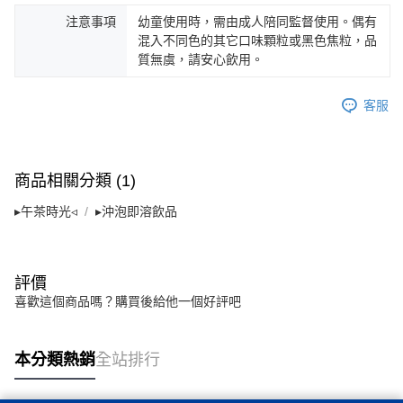
注意事項
幼童使用時，需由成人陪同監督使用。偶有
混入不同色的其它口味顆粒或黑色焦粒，品
質無虞，請安心飲用。
客服
商品相關分類 (1)
▸午茶時光◃
▸沖泡即溶飲品
評價
喜歡這個商品嗎？購買後給他一個好評吧
本分類熱銷
全站排行