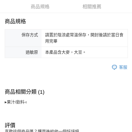
商品規格
相關推薦
【「AFTEE先享後付」結帳流程】
１．於結帳方式選擇「AFTEE先享後付」後，將跳轉至「AFTEE先享後付」
商品規格
結帳頁面，進行簡訊認證並確認金額後，即可完成結帳。
２．訂單成立數日內，您將收到繳費通知簡訊。
３．收到繳費通知簡訊後14天內，點擊此簡訊中的連結，可透過四大超商／
保存方式
請置於陰涼處常溫保存，開封後請於當日食
ATM／網路銀行／等多元方式進行付款，方視為交易完成。
用完畢
※ 請注意：結帳手續完成當下不需立刻繳費，但若您需要取消訂單，請聯絡
購買商品的店家。未經商家同意取消之訂單仍視為有效，需透過AFTEE先享
過敏原
本產品含大麥，大豆。
後付繳納相關費用。
※ 交易是否成功請以「AFTEE先享後付 」之結帳頁面顯示為準，若有關於
是否繳費成功／繳費後需取消欲退款等相關疑問，請聯繫「AFTEE先享後付
客服
客戶支援中心」
https://netprotections.freshdesk.com/support/home
【注意事項】
１．透過由恩沛科技股份有限公司提供之「AFTEE先享後付」服務完成之交
易，需依本服務之必要範圍內提供個人資料，並將交易相關給付款項請求債
商品相關分類 (1)
權轉讓予恩沛科技股份有限公司。
２．關於個人資料處理事宜，請瀏覽以下網址：
▸果汁/飲料◃
https://aftee.tw/terms/#terms3
３．未成年的使用者請事先徵得法定代理人或監護人之同意方可使用
「AFTEE先享後付」，若未經同意申辦者引起之損失，本公司不負相關責
任。
評價
４．使用「AFTEE先享後付」時，將依據個別帳號之用戶狀況，依本公司即
喜歡這個商品嗎？購買後給他一個好評吧