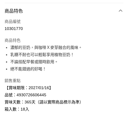
付款方式
商品特色
信用卡一次付款
商品編號
LINE Pay
10301770
Apple Pay
商品特色
街口支付
濃郁的豆奶，與咖啡Ｘ麥芽融合的風味。
乳糖不耐也可以輕鬆享用植物豆奶！
悠遊付
不論搭配早餐或隨時飲用。
Google Pay
絕不能錯過的好喝！
全盈+PAY
銷售重點
【賞味期限：2027/01/16】
AFTEE先享後付
品號：4930726606445
相關說明
賞味天數：365天（請以實際商品標示為準）
【關於「AFTEE先享後付」】
AFTEE先享後付是「在收到商品之後才付款」的支付方式。 讓您購物簡單
箱入數：18入
運送方式
便利好安心！
１．簡單：不需註冊會員、不需綁卡、不需儲值。
宅配
２．便利：只要手機號碼，簡訊認證，即可結帳。
每筆NT$120，滿NT$899(含以上)免運費
３．安心：先確認商品／服務後，再付款。