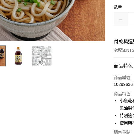
數量
付款與運
宅配滿NT$
付款方式
商品特色
信用卡一
商品編號
10299636
LINE Pay
商品特色
Apple Pay
小魚乾
醬油製
街口支付
特別適
悠遊付
使用時
Google Pa
銷售重點