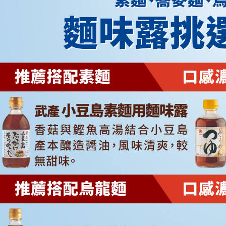
【注意事
１．透過由
交易，需
求債權轉
２．關於
https://aft
３．未成
「AFTE
任。
４．使用「
即時審查
結果請求
５．嚴禁
形，恩沛
動。