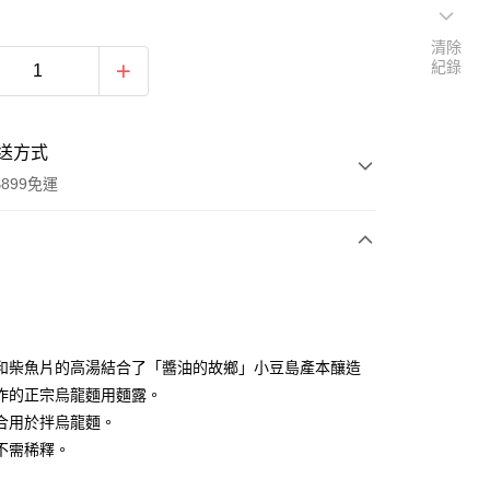
清除
紀錄
送方式
899免運
次付款
和柴魚片的高湯結合了「醬油的故鄉」小豆島產本釀造
作的正宗烏龍麵用麵露。
合用於拌烏龍麵。
不需稀釋。
y