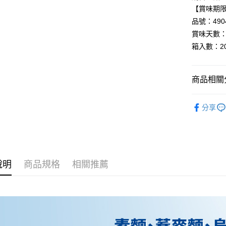
【賞味期限：
全盈+PAY
品號：4904
AFTEE先
賞味天數：
相關說明
箱入數：2
【關於「A
AFTEE
便利好安
運送方式
商品相關分
１．簡單
２．便利
宅配
▸調味料◃
３．安心
分享
每筆NT$1
▸異國食材
【「AFT
１．於結帳
付」結帳
２．訂單
３．收到繳
說明
商品規格
相關推薦
／ATM／
※ 請注意
絡購買商品
先享後付
※ 交易是
是否繳費成
付客戶支