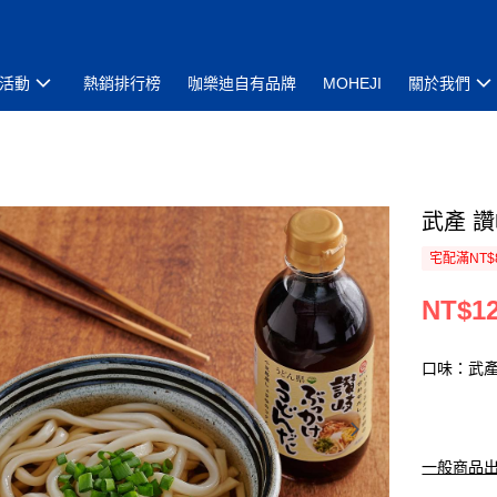
活動
熱銷排行榜
咖樂迪自有品牌
MOHEJI
關於我們
武產 讚
宅配滿NT$
NT$1
口味：武產
一般商品