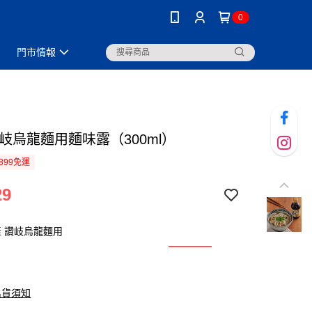
0
門市情報
岐烏龍麵用麵味露（300ml）
899免運
29
 讚岐烏龍麵用
出貨須知