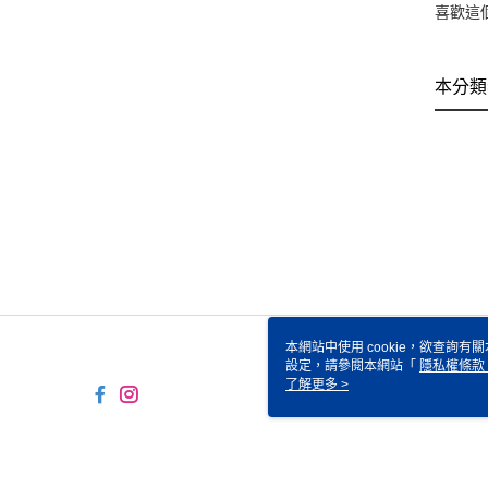
喜歡這
本分類
本網站中使用 cookie，欲查詢有關
設定，請參閱本網站「
隱私權條款
使用 cookie。
了解更多 >