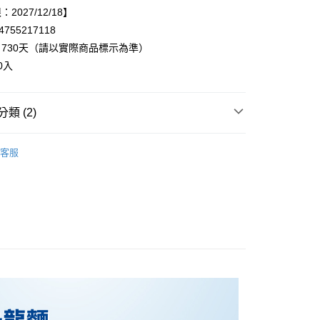
2027/12/18】
755217118
享後付
730天（請以實際商品標示為準）
0入
FTEE先享後付」】
先享後付是「在收到商品之後才付款」的支付方式。 讓您購物簡單
心！
類 (2)
：不需註冊會員、不需綁卡、不需儲值。
：只要手機號碼，簡訊認證，即可結帳。
▸調味醬料、醬油、辣醬
：先確認商品／服務後，再付款。
客服
20，滿NT$899(含以上)免運費
◃
🎎日本主婦推薦
EE先享後付」結帳流程】
方式選擇「AFTEE先享後付」後，將跳轉至「AFTEE先享後
頁面，進行簡訊認證並確認金額後，即可完成結帳。
成立數日內，您將收到繳費通知簡訊。
費通知簡訊後14天內，點擊此簡訊中的連結，可透過四大超商
網路銀行／等多元方式進行付款，方視為交易完成。
：結帳手續完成當下不需立刻繳費，但若您需要取消訂單，請聯
的店家。未經商家同意取消之訂單仍視為有效，需透過AFTEE
繳納相關費用。
否成功請以「AFTEE先享後付 」之結帳頁面顯示為準，若有關於
功／繳費後需取消欲退款等相關疑問，請聯繫「AFTEE先享後
援中心」
https://netprotections.freshdesk.com/support/home