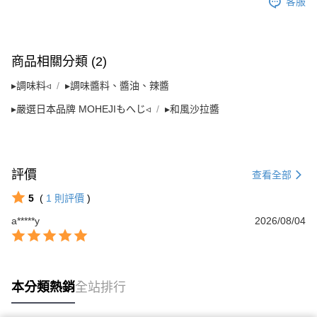
客服
４．使用「AFTEE先享後付」時，將依據個別帳號之用戶狀況，依本公司即
時審查核予不同之上限額度；若仍有額度不足之情形，本公司將視審查結果
請求用戶進行身份認證。
５．嚴禁一人註冊多個帳號或使用他人資訊註冊。若發現惡意使用之情形，
恩沛科技股份有限公司將有權停止該用戶之使用額度並採取法律行動。
商品相關分類 (2)
▸調味料◃
▸調味醬料、醬油、辣醬
▸嚴選日本品牌 MOHEJIもへじ◃
▸和風沙拉醬
評價
查看全部
5
(
1
則評價
)
a*****y
2026/08/04
本分類熱銷
全站排行