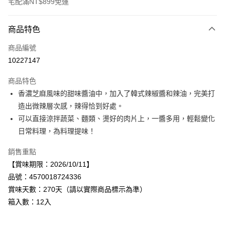
宅配滿NT$899免運
付款方式
商品特色
信用卡一次付款
商品編號
LINE Pay
10227147
Apple Pay
商品特色
街口支付
香濃芝麻風味的甜味醬油中，加入了韓式辣椒醬和辣油，完美打
造出微辣層次感，辣得恰到好處。
悠遊付
可以直接涼拌蔬菜、麵類、燙好的肉片上，一醬多用，輕鬆變化
Google Pay
日常料理，為料理提味！
全盈+PAY
銷售重點
【賞味期限：2026/10/11】
AFTEE先享後付
品號：4570018724336
相關說明
賞味天數：270天（請以實際商品標示為準）
【關於「AFTEE先享後付」】
AFTEE先享後付是「在收到商品之後才付款」的支付方式。 讓您購物簡單
箱入數：12入
運送方式
便利好安心！
１．簡單：不需註冊會員、不需綁卡、不需儲值。
宅配